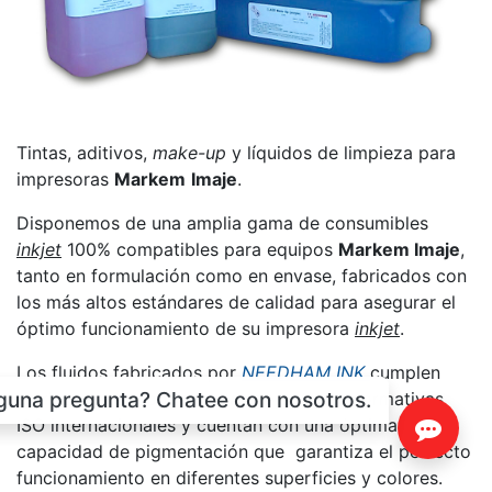
Tintas, aditivos,
make-up
y líquidos de limpieza para
impresoras
Markem
Imaje
.
Disponemos de una amplia gama de consumibles
inkjet
100% compatibles para equipos
Markem Imaje
,
tanto en formulación como en envase, fabricados con
los más altos estándares de calidad para asegurar el
óptimo funcionamiento de su impresora
inkjet
.
Los fluidos fabricados por
NEEDHAM INK
cumplen
lguna pregunta? Chatee con nosotros.
estrictamente con todas las garantías y normativas
ISO internacionales y cuentan con una óptima
capacidad de pigmentación que garantiza el perfecto
funcionamiento en diferentes superficies y colores.