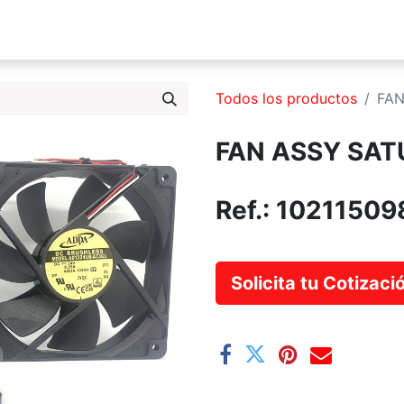
s Somos
Productos
Servicios
Catálogo
Blog
Todos los productos
FAN
FAN ASSY SAT
Ref.:
10211509
Solicita tu Cotizac