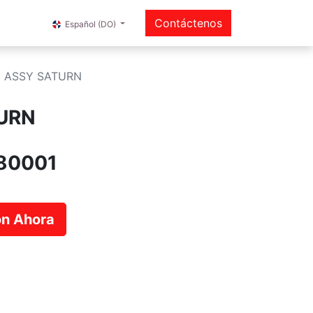
Contáctenos
Español (DO)
 ASSY SATURN
URN
80001
ión Ahora