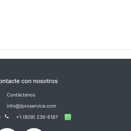
ontacte con nosotros
Co​​ntáctenos
info@jlproservice.com
+1 (809) 236-61​​87