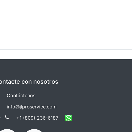
ontacte con nosotros
Co​​ntáctenos
info@jlproservice.com
+1 (809) 236-61​​87