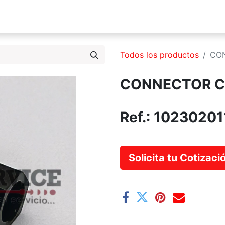
s Somos
Productos
Servicios
Catálogo
Blog
Todos los productos
CO
CONNECTOR C
Ref.:
10230201
Solicita tu Cotizac