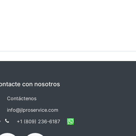
ontacte con nosotros
Co​​ntáctenos
info@jlproservice.com
+1 (809) 236-61​​87