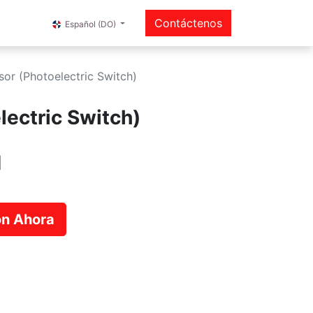
Contáctenos
Español (DO)
sor (Photoelectric Switch)
lectric Switch)
1
ión Ahora