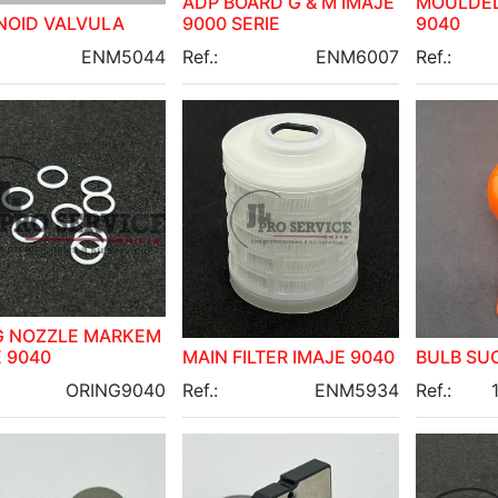
ADP BOARD G & M IMAJE
MOULDED
NOID VALVULA
9000 SERIE
9040
ENM5044
Ref.:
ENM6007
Ref.:
G NOZZLE MARKEM
 9040
MAIN FILTER IMAJE 9040
BULB SU
ORING9040
Ref.:
ENM5934
Ref.: