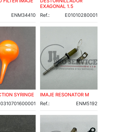
 FILTER IMAJE
DESTORNILLADOR
EXAGONAL 1.5
ENM34410
Ref.:
E01010280001
CTION SYRINGE
IMAJE RESONATOR M
10310701600001
Ref.:
ENM5192