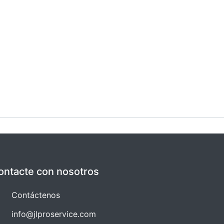
ontacte con nosotros
Co​​ntáctenos
info@jlproservice.com