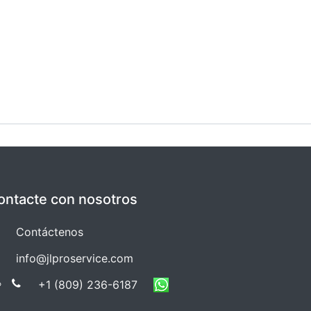
ontacte con nosotros
Co​​ntáctenos
info@jlproservice.com
+1 (809) 236-61​​87