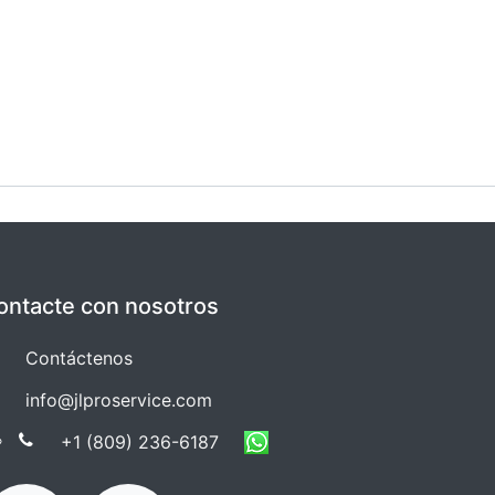
ontacte con nosotros
Co​​ntáctenos
info@jlproservice.com
+1 (809) 236-61​​87