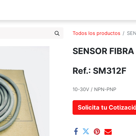
s Somos
Productos
Servicios
Catálogo
Blog
Todos los productos
SEN
SENSOR FIBRA
Ref.:
SM312F
10-30V / NPN-PNP
Solicita tu Cotizac