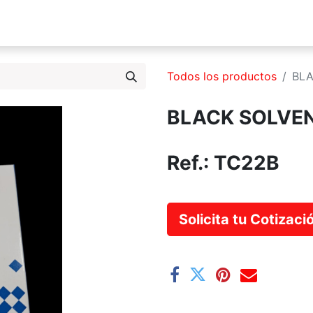
s Somos
Productos
Servicios
Catálogo
Blog
Todos los productos
BLA
BLACK SOLVENT
Ref.:
TC22B
Solicita tu Cotizac