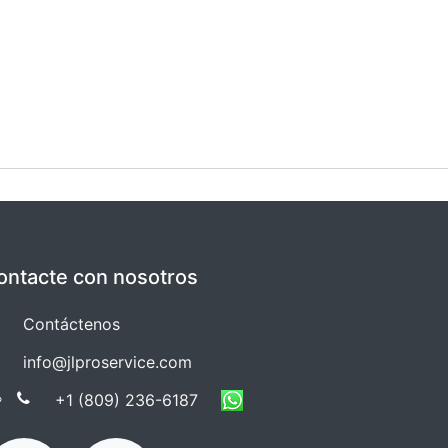
ontacte con nosotros
Co​​ntáctenos
info@jlproservice.com
+1 (809) 236-61​​87