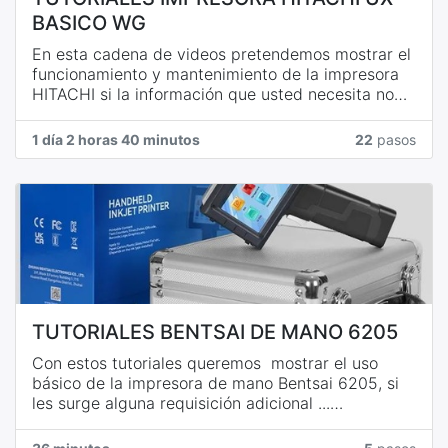
BASICO WG
En esta cadena de videos pretendemos mostrar el
funcionamiento y mantenimiento de la impresora
HITACHI si la información que usted necesita no
aparece en alguno de estos videos, comuníquese
con nosotros y con gusto lo agregamos.
1 día 2 horas 40 minutos
22
pasos
ATENCION
: Para tener acceso a los videos debe
REGISTRARSE
haciendo clic en el botón
ROJO
(UNIRCE A ESTE CURSO o SOLICITAR ACCESO)
TUTORIALES BENTSAI DE MANO 6205
Con estos tutoriales queremos mostrar el uso
básico de la impresora de mano Bentsai 6205, si
les surge alguna requisición adicional ...
comuníquese con nosotros y con gusto
realizaremos un video para explicarlo.